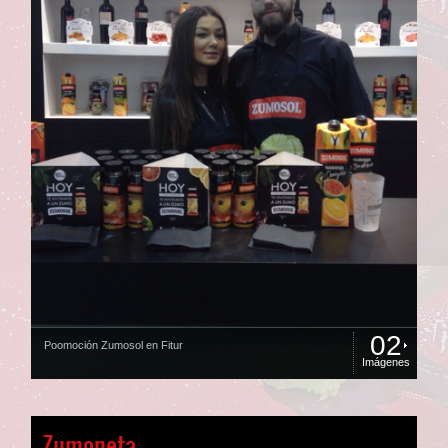
02
Poomoción Zumosol en Fitur
Imágenes
Zumoneta